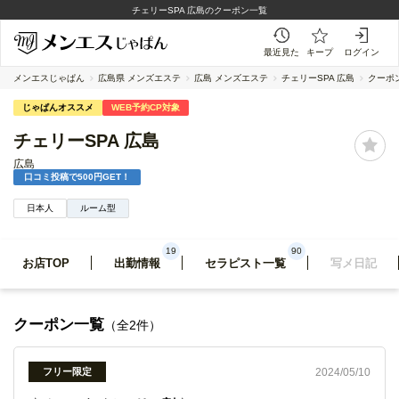
広島
チェリーSPA 広島のクーポン一覧
最近見た
キープ
ログイン
メンエスじゃぱん
広島県 メンズエステ
広島 メンズエステ
チェリーSPA 広島
クーポ
じゃぱんオススメ
WEB予約CP対象
チェリーSPA 広島
広島
口コミ投稿で500円GET！
日本人
ルーム型
19
90
お店TOP
出勤情報
セラピスト一覧
写メ日記
クーポン一覧
（全2件）
2024/05/10
フリー限定