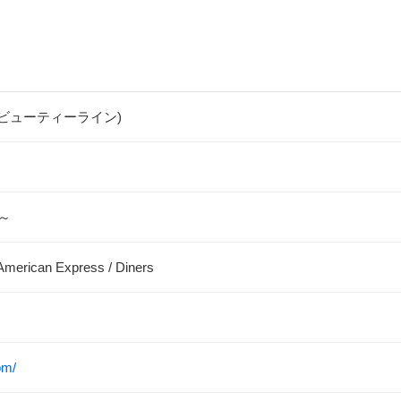
ミセス ビューティーライン)
0～
merican Express / Diners
om/