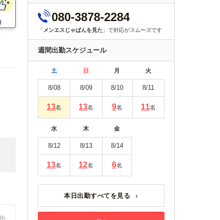
080-3878-2284
「
メンエスじゃぱんを見た
」で対応がスムーズです
週間出勤スケジュール
土
日
月
火
8/08
8/09
8/10
8/11
13
13
9
11
名
名
名
名
水
木
金
8/12
8/13
8/14
13
12
6
名
名
名
本日出勤すべてを見る
用)