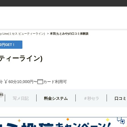
auty Line(ミセス ビューティーライン)
本宮(もとみや)の口コミ体験談
0円GET！
ューティーライン)
分
60分10,000円〜
カード利用可
01
写メ日記
料金システム
＃秒セラ
口コミ