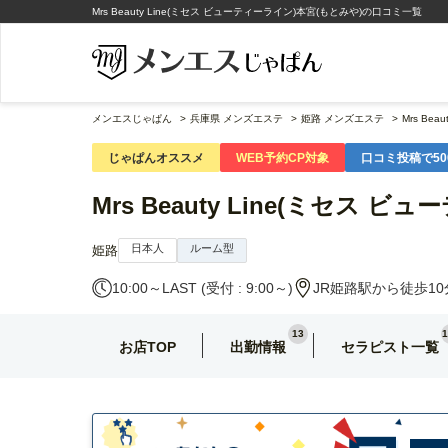
Mrs Beauty Line(ミセス ビューティーライン)本宮(もとみや)の口コミ一覧
メンエスじゃぱん
兵庫県 メンズエステ
姫路 メンズエステ
Mrs Be
じゃぱんオススメ
WEB予約CP対象
口コミ投稿で50
Mrs Beauty Line(ミセス ビ
日本人
ルーム型
姫路
10:00～LAST (受付 : 9:00～)
JR姫路駅から徒歩10
13
1
お店TOP
出勤情報
セラピスト一覧