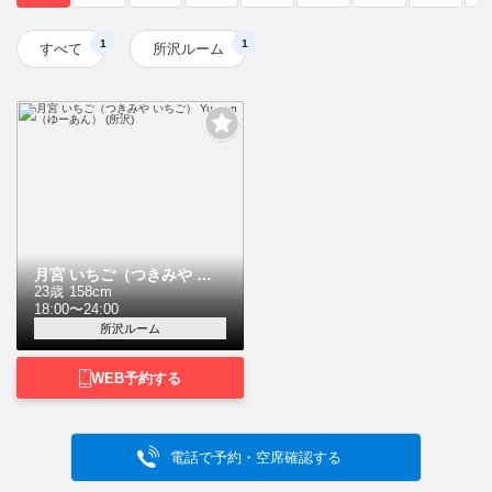
1
1
すべて
所沢ルーム
月宮 いちご（つきみや い
ちご）
23歳
158cm
18:00〜24:00
所沢ルーム
WEB予約する
電話で予約・空席確認する