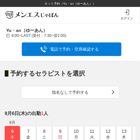
ネット予約（Yu・an（ゆーあん））
ログイン
Yu・an（ゆーあん）
8:00~LAST (受付：7:30~翌2:00)
閉じる
電話で予約・空席確認する
予約するセラピストを選択
指名なしで予約する
8月6日(木)の出勤
1
人
8月
6
7
8
9
10
11
12
13
1
木
金
土
日
月
火
水
木